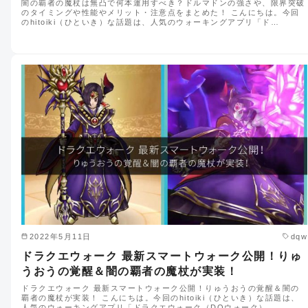
闇の覇者の魔杖は無凸で何本運用すべき？ドルマドンの強さや、限界突破
のタイミングや性能やメリット・注意点をまとめた！ こんにちは。今回
のhitoiki（ひといき）な話題は、人気のウォーキングアプリ「ド…
2022年5月11日
dqw
ドラクエウォーク 最新スマートウォーク公開！りゅ
うおうの覚醒＆闇の覇者の魔杖が実装！
ドラクエウォーク 最新スマートウォーク公開！りゅうおうの覚醒＆闇の
覇者の魔杖が実装！ こんにちは。今回のhitoiki（ひといき）な話題は、
人気のウォーキングアプリ「ドラクエウォーク（DQウォーク）…