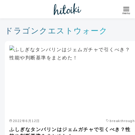
コ
ン
テ
ン
ドラゴンクエストウォーク
ツ
へ
移
動
2022年6月12日
breakthrough
ふしぎなタンバリンはジェムガチャで引くべき？性