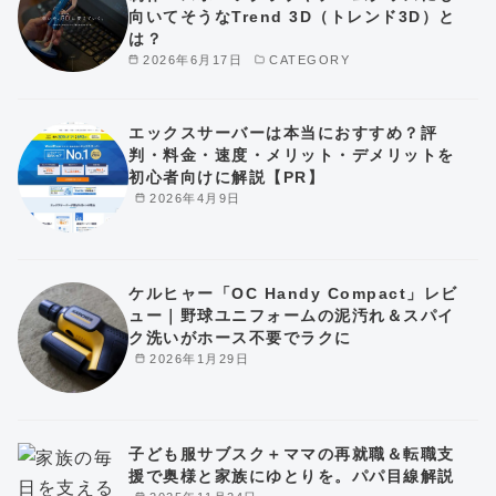
向いてそうなTrend 3D（トレンド3D）と
は？
2026年6月17日
CATEGORY
エックスサーバーは本当におすすめ？評
判・料金・速度・メリット・デメリットを
初心者向けに解説【PR】
2026年4月9日
ケルヒャー「OC Handy Compact」レビ
ュー｜野球ユニフォームの泥汚れ＆スパイ
ク洗いがホース不要でラクに
2026年1月29日
子ども服サブスク＋ママの再就職＆転職支
援で奥様と家族にゆとりを。パパ目線解説