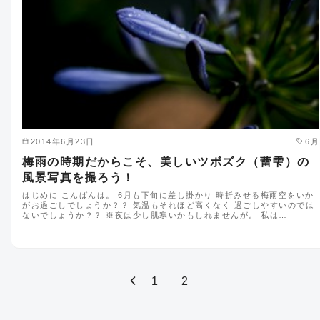
2014年6月23日
6月
梅雨の時期だからこそ、美しいツボズク（蕾雫）の
風景写真を撮ろう！
はじめに こんばんは。 6月も下旬に差し掛かり 時折みせる梅雨空をいか
がお過ごしでしょうか？？ 気温もそれほど高くなく 過ごしやすいのでは
ないでしょうか？？ ※夜は少し肌寒いかもしれませんが。 私は…
1
2