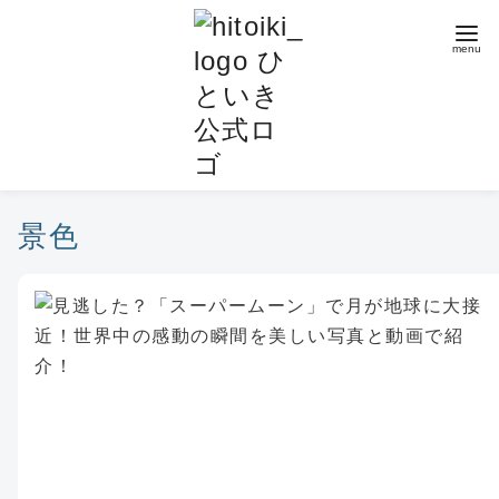
コ
ン
テ
ン
ツ
へ
移
動
景色