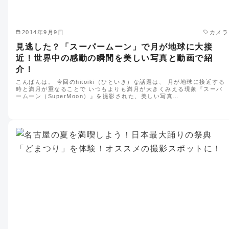
2014年9月9日
カメラ
見逃した？「スーパームーン」で月が地球に大接
近！世界中の感動の瞬間を美しい写真と動画で紹
介！
こんばんは。 今回のhitoiki（ひといき）な話題は、 月が地球に接近する
時と満月が重なることで いつもよりも満月が大きくみえる現象『スーパ
ームーン（SuperMoon）』を撮影された、美しい写真…