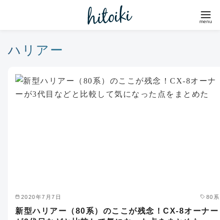
コ
ン
テ
ン
ハリアー
ツ
へ
移
動
2020年7月7日
80系
新型ハリアー（80系）のここが残念！CX-8オーナー