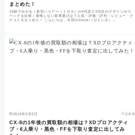
まとめた！
30秒で分かる！新型ハリアー（トヨタ）の4代目と3代目のデザインやス
ペックを比較！後悔しない新車選びは？人気・評価・評判・レビュー・ク
チコミをまとめた！ こんにちは。今回のhitoiki（ひといき）…
2019年2月2日
CX-8
CX-8の1年後の買取額の相場は？XDプロアクティ
ブ・6人乗り・黒色・FFを下取り査定に出してみ