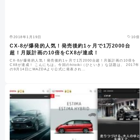
2018年1月19日
10倍
CX-8が爆発的人気！発売後約1ヶ月で1万2000台
超！月販計画の10倍をCX8が達成！
CX-8が爆発的人気！発売後約1ヶ月で1万2000台超！月販計画の10倍を
CX8が達成！ こんにちは。今回のhitoiki（ひといき）な話題は、 2017年
の9月14日にMAZDAより公式に発表され…