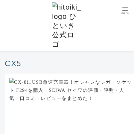
コ
ン
テ
ン
ツ
へ
移
動
CX5