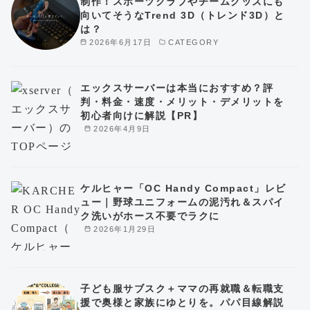
制作！スポーツクラブやチームグッズにも
向いてそうなTrend 3D（トレンド3D）と
は？
2026年6月17日
CATEGORY
エックスサーバーは本当におすすめ？評
判・料金・速度・メリット・デメリットを
初心者向けに解説【PR】
2026年4月9日
ケルヒャー「OC Handy Compact」レビ
ュー｜野球ユニフォームの泥汚れ＆スパイ
ク洗いがホース不要でラクに
2026年1月29日
子ども服サブスク＋ママの再就職＆転職支
援で奥様と家族にゆとりを。パパ目線解説