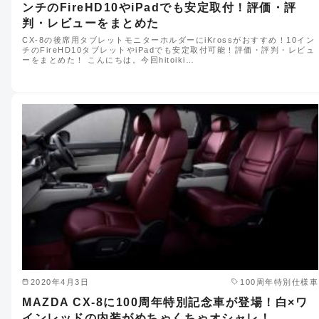
ンチのFireHD10やiPadでも安定取付！評価・評
判・レビューをまとめた
CX-8の後席用タブレットモニターホルダーにiKrossがおすすめ！10イン
チのFireHD10タブレットやiPadでも安定取付可能！評価・評判・レビュ
ーをまとめた！ こんにちは。今回hitoiki…
2020年4月3日
100周年特別仕様車
MAZDA CX-8に100周年特別記念車が登場！白×ワ
インレッドの内装がめちゃくちゃオシャレ！