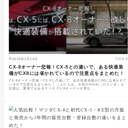
2019年1月14日
CX-5
CX-8オーナー悲報！CX-5との違いで、ある快適装
備がCX8には省かれているので注意点をまとめた！
CX-8オーナー悲報！CX-5との違いで、ある快適装備がCX8には省かれて
いるので注意点をまとめた！ こんにちは。今回のhitoiki（ひといき）な
話題は、愛車でもあるマツダ CX-8オーナーが実は…