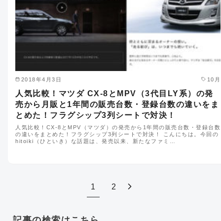
2018年4月3日
10月
人気比較！マツダ CX-8とMPV（3代目LY系）の発
売から月販と1年間の販売台数・登録台数の違いをま
とめた！フラグシップ3列シートで対決！
人気比較！CX-8とMPV（マツダ）の発売から1年間の販売台数・登録台数
の違いをまとめた！フラグシップ3列シートで対決！ こんにちは。今回の
hitoiki（ひといき）な話題は、発売以来、新たなファミ…
1
2
記事の検索はこちら