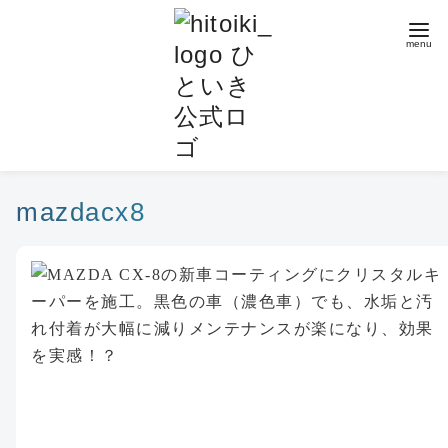
コ
ン
テ
ン
ツ
へ
移
動
mazdacx8