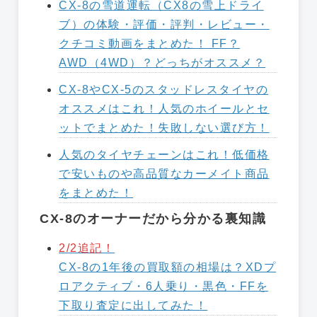
CX-8の雪道運転（CX8の雪上ドライ
ブ）の体験・評価・評判・レビュー・
クチコミ動画をまとめた！ FF？
AWD（4WD）？どっちがオススメ？
CX-8やCX-5のスタッドレスタイヤの
オススメはこれ！人気のホイールとセ
ットでまとめた！失敗しない選び方！
人気のタイヤチェーンはこれ！低価格
で安いものや高品質なカーメイト商品
をまとめた！
CX-8のオーナーだから分かる裏知識
2/2追記！
CX-8の1年後の買取額の相場は？XDプ
ロアクティブ・6人乗り・黒色・FFを
下取り査定に出してみた！