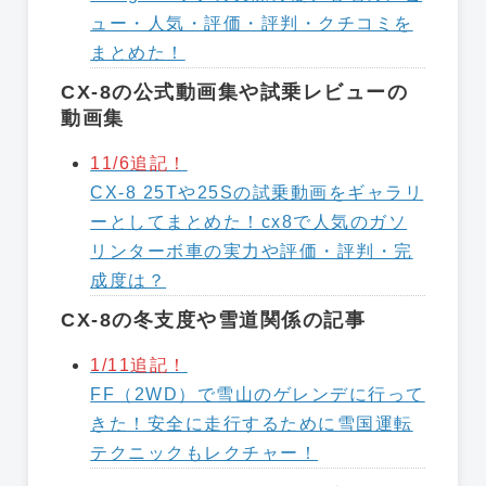
ュー・人気・評価・評判・クチコミを
まとめた！
CX-8の公式動画集や試乗レビューの
動画集
11/6追記！
CX-8 25Tや25Sの試乗動画をギャラリ
ーとしてまとめた！cx8で人気のガソ
リンターボ車の実力や評価・評判・完
成度は？
CX-8の冬支度や雪道関係の記事
1/11追記！
FF（2WD）で雪山のゲレンデに行って
きた！安全に走行するために雪国運転
テクニックもレクチャー！