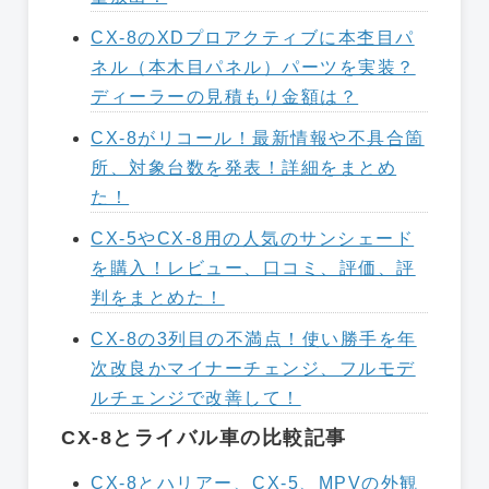
CX-8のXDプロアクティブに本杢目パ
ネル（本木目パネル）パーツを実装？
ディーラーの見積もり金額は？
CX-8がリコール！最新情報や不具合箇
所、対象台数を発表！詳細をまとめ
た！
CX-5やCX-8用の人気のサンシェード
を購入！レビュー、口コミ、評価、評
判をまとめた！
CX-8の3列目の不満点！使い勝手を年
次改良かマイナーチェンジ、フルモデ
ルチェンジで改善して！
CX-8とライバル車の比較記事
CX-8とハリアー、CX-5、MPVの外観