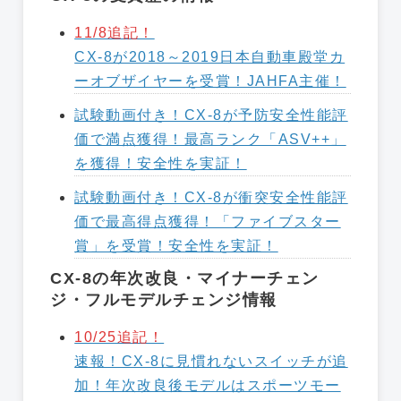
11/8追記！
CX-8が2018～2019日本自動車殿堂カ
ーオブザイヤーを受賞！JAHFA主催！
試験動画付き！CX-8が予防安全性能評
価で満点獲得！最高ランク「ASV++」
を獲得！安全性を実証！
試験動画付き！CX-8が衝突安全性能評
価で最高得点獲得！「ファイブスター
賞」を受賞！安全性を実証！
CX-8の年次改良・マイナーチェン
ジ・フルモデルチェンジ情報
10/25追記！
速報！CX-8に見慣れないスイッチが追
加！年次改良後モデルはスポーツモー