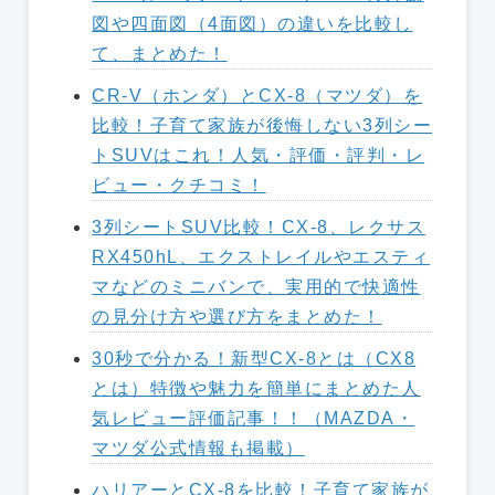
図や四面図（4面図）の違いを比較し
て、まとめた！
CR-V（ホンダ）とCX-8（マツダ）を
比較！子育て家族が後悔しない3列シー
トSUVはこれ！人気・評価・評判・レ
ビュー・クチコミ！
3列シートSUV比較！CX-8、レクサス
RX450hL、エクストレイルやエスティ
マなどのミニバンで、実用的で快適性
の見分け方や選び方をまとめた！
30秒で分かる！新型CX-8とは（CX8
とは）特徴や魅力を簡単にまとめた人
気レビュー評価記事！！（MAZDA・
マツダ公式情報も掲載）
ハリアーとCX-8を比較！子育て家族が