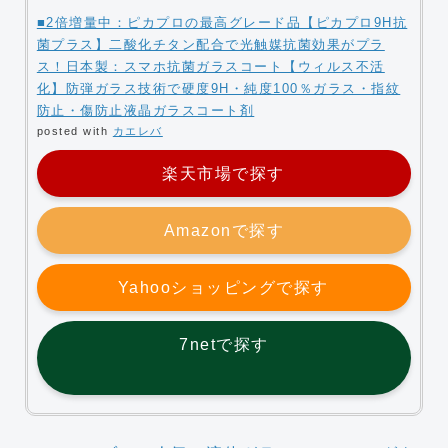
■2倍増量中：ピカプロの最高グレード品【ピカプロ9H抗
菌プラス】二酸化チタン配合で光触媒抗菌効果がプラ
ス！日本製：スマホ抗菌ガラスコート【ウィルス不活
化】防弾ガラス技術で硬度9H・純度100％ガラス・指紋
防止・傷防止液晶ガラスコート剤
posted with
カエレバ
楽天市場で探す
Amazonで探す
Yahooショッピングで探す
7netで探す