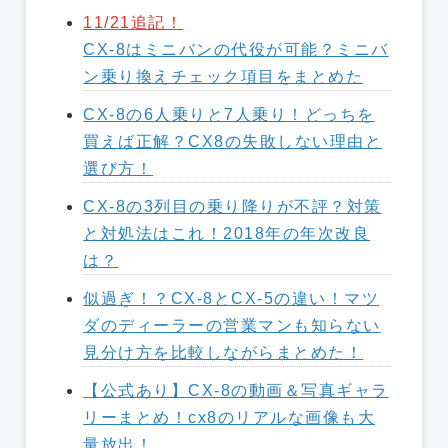
11/21追記！
CX-8はミニバンの代役が可能？ミニバ
ン乗り換えチェック項目をまとめた
CX-8の6人乗りと7人乗り！どっちを
買えば正解？CX8の失敗しない理由と
選び方！
CX-8の3列目の乗り降りが不評？対策
と対処法はこれ！2018年の年次改良
は？
似過ぎ！？CX-8とCX-5の違い！マツ
ダのディーラーの営業マンも知らない
見分け方を比較しながらまとめた！
【公式あり】CX-8の動画＆写真ギャラ
リーまとめ！cx8のリアルな画像も大
量放出！