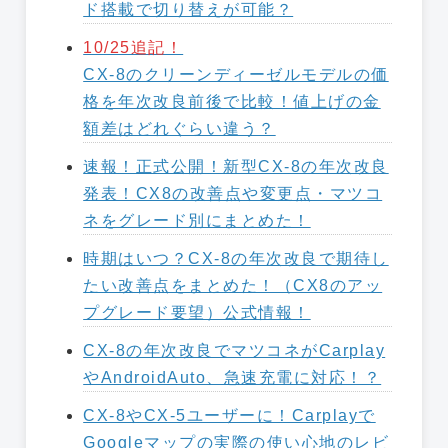
ド搭載で切り替えが可能？
10/25追記！
CX-8のクリーンディーゼルモデルの価
格を年次改良前後で比較！値上げの金
額差はどれぐらい違う？
速報！正式公開！新型CX-8の年次改良
発表！CX8の改善点や変更点・マツコ
ネをグレード別にまとめた！
時期はいつ？CX-8の年次改良で期待し
たい改善点をまとめた！（CX8のアッ
プグレード要望）公式情報！
CX-8の年次改良でマツコネがCarplay
やAndroidAuto、急速充電に対応！？
CX-8やCX-5ユーザーに！Carplayで
Googleマップの実際の使い心地のレビ