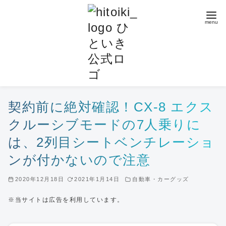
コ
ン
テ
ン
ツ
へ
移
動
契約前に絶対確認！CX-8 エクス
クルーシブモードの7人乗りに
は、2列目シートベンチレーショ
ンが付かないので注意
2020年12月18日
2021年1月14日
自動車・カーグッズ
※当サイトは広告を利用しています。