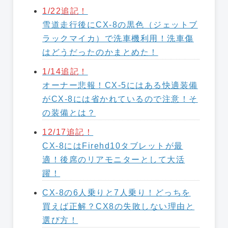
1/22追記！
雪道走行後にCX-8の黒色（ジェットブ
ラックマイカ）で洗車機利用！洗車傷
はどうだったのかまとめた！
1/14追記！
オーナー悲報！CX-5にはある快適装備
がCX-8には省かれているので注意！そ
の装備とは？
12/17追記！
CX-8にはFirehd10タブレットが最
適！後席のリアモニターとして大活
躍！
CX-8の6人乗りと7人乗り！どっちを
買えば正解？CX8の失敗しない理由と
選び方！