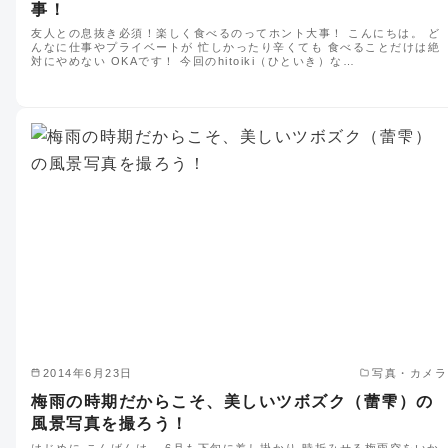
事！
友人との息抜き必須！楽しく食べるのってホント大事！ こんにちは。 ど
んなに仕事やプライベートが 忙しかったり辛くても 食べることだけは絶
対にやめない OKAです！ 今回のhitoiki（ひといき）な…
2014年6月23日
写真・カメラ
梅雨の時期だからこそ、美しいツボズク（蕾雫）の
風景写真を撮ろう！
はじめに こんばんは。 6月も下旬に差し掛かり 時折みせる梅雨空をいか