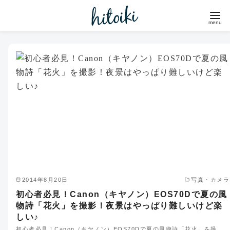
コ
ン
テ
ン
ツ
へ
移
動
2014年8月20日
写真・カメラ
初心者必見！Canon（キヤノン）EOS70Dで夏の風
物詩「花火」を撮影！夜景はやっぱり難しいけど楽
しい♪
初心者必見！Canon（キヤノン）EOS70Dで夏の風物詩「花火」を撮