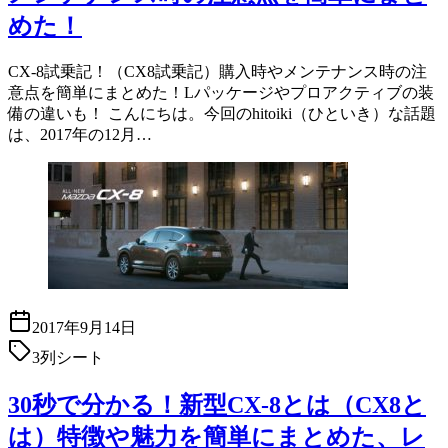
めた！
CX-8試乗記！（CX8試乗記）購入時やメンテナンス時の注
意点を簡単にまとめた！Lパッケージやプロアクティブの装
備の違いも！ こんにちは。今回のhitoiki（ひといき）な話題
は、2017年の12月…
2017年9月14日
3列シート
30秒で分かる！新型CX-8とは（CX8と
は）特徴や魅力を簡単にまとめた、レ