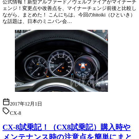
公式情報！新型アルファード／ヴェルファイアがマイナーチ
ェンジ！変更点や改善点を、マイナーチェンジ前後と比較し
ながら、まとめた！ こんにちは。今回のhitoiki（ひといき）
な話題は、日本のミニバン会…
2017年12月1日
CX-8
CX-8試乗記！（CX8試乗記）購入時や
メンテナンス時の注意点を簡単にまと