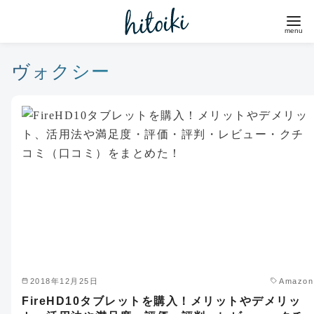
コ
ン
テ
ン
ヴォクシー
ツ
へ
移
動
2018年12月25日
Amazon
FireHD10タブレットを購入！メリットやデメリッ