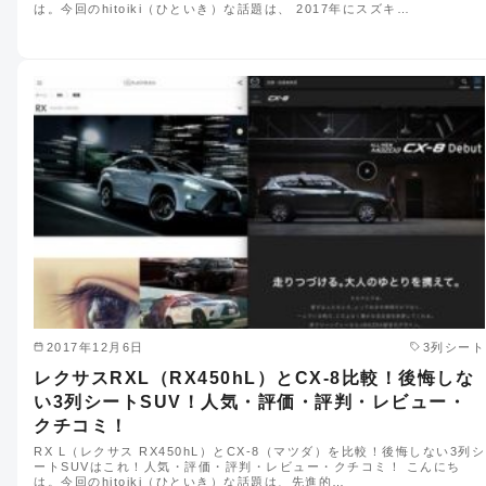
は。今回のhitoiki（ひといき）な話題は、 2017年にスズキ…
2017年12月6日
3列シート
レクサスRXL（RX450hL）とCX-8比較！後悔しな
い3列シートSUV！人気・評価・評判・レビュー・
クチコミ！
RX L（レクサス RX450hL）とCX-8（マツダ）を比較！後悔しない3列シ
ートSUVはこれ！人気・評価・評判・レビュー・クチコミ！ こんにち
は。今回のhitoiki（ひといき）な話題は、先進的…