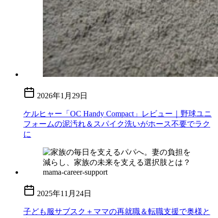
2026年1月29日
ケルヒャー「OC Handy Compact」レビュー｜野球ユニ
フォームの泥汚れ＆スパイク洗いがホース不要でラク
に
2025年11月24日
子ども服サブスク＋ママの再就職＆転職支援で奥様と