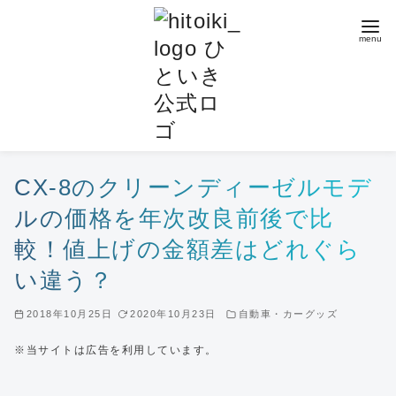
コ
ン
テ
ン
ツ
へ
移
動
CX-8のクリーンディーゼルモデ
ルの価格を年次改良前後で比
較！値上げの金額差はどれぐら
い違う？
2018年10月25日
2020年10月23日
自動車・カーグッズ
※当サイトは広告を利用しています。