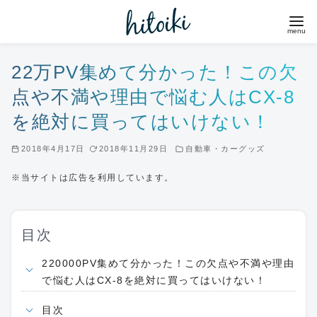
コ
ン
テ
ン
22万PV集めて分かった！この欠
ツ
点や不満や理由で悩む人はCX-8
へ
を絶対に買ってはいけない！
移
動
2018年4月17日
2018年11月29日
自動車・カーグッズ
※当サイトは広告を利用しています。
目次
220000PV集めて分かった！この欠点や不満や理由
で悩む人はCX-8を絶対に買ってはいけない！
目次